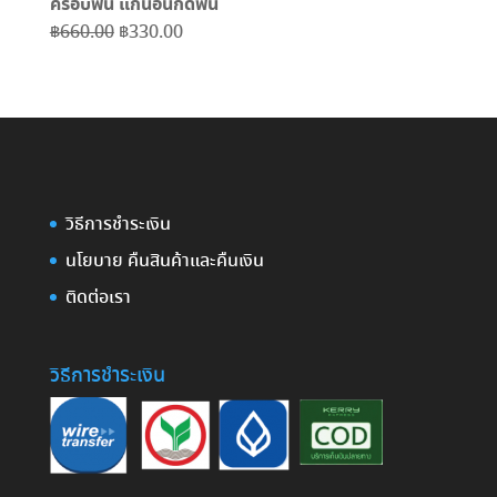
ครอบฟัน แก้นอนกัดฟัน
Original
Current
฿
660.00
฿
330.00
price
price
was:
is:
฿660.00.
฿330.00.
วิธีการชำระเงิน
นโยบาย คืนสินค้าและคืนเงิน
ติดต่อเรา
วิธีการชำระเงิน