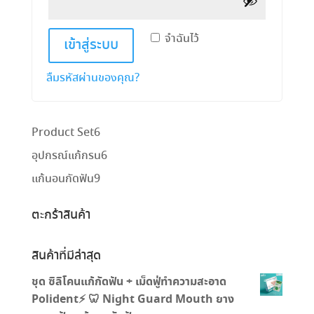
จำฉันไว้
เข้าสู่ระบบ
ลืมรหัสผ่านของคุณ?
6
Product Set
6
สินค้า
6
อุปกรณ์แก้กรน
6
สินค้า
9
แก้นอนกัดฟัน
9
สินค้า
ตะกร้าสินค้า
สินค้าที่มีล่าสุด
ชุด ซิลิโคนแก้กัดฟัน + เม็ดฟู่ทำความสะอาด
Polident⚡️ 🦷 Night Guard Mouth ยาง