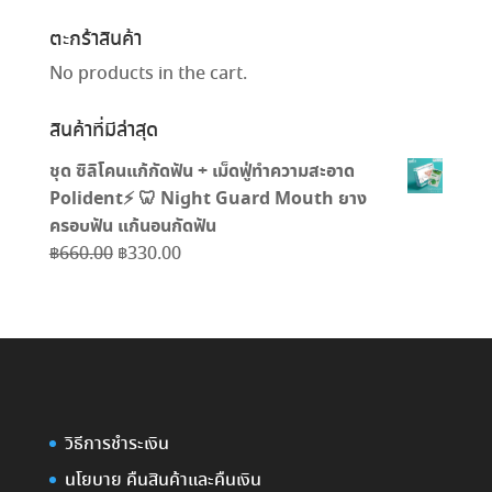
สินค้า
ตะกร้าสินค้า
No products in the cart.
สินค้าที่มีล่าสุด
ชุด ซิลิโคนแก้กัดฟัน + เม็ดฟู่ทำความสะอาด
Polident⚡️ 🦷 Night Guard Mouth ยาง
ครอบฟัน แก้นอนกัดฟัน
Original
Current
฿
660.00
฿
330.00
price
price
was:
is:
฿660.00.
฿330.00.
วิธีการชำระเงิน
นโยบาย คืนสินค้าและคืนเงิน