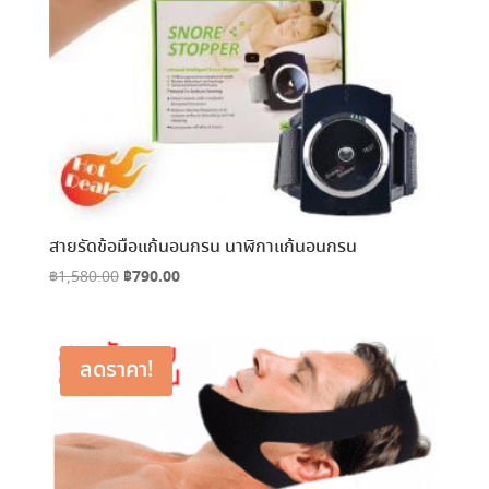
สายรัดข้อมือแก้นอนกรน นาฬิกาแก้นอนกรน
Original
฿
790.00
Current
฿
1,580.00
price
price
was:
is:
฿1,580.00.
฿790.00.
ลดราคา!