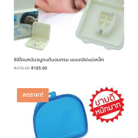
ซิลิโคนหนีบจมูกแก้นอนกรน แบบคลิปแม่เหล็ก
Original
฿
185.00
Current
฿
370.00
price
price
was:
is:
฿370.00.
฿185.00.
ลดราคา!