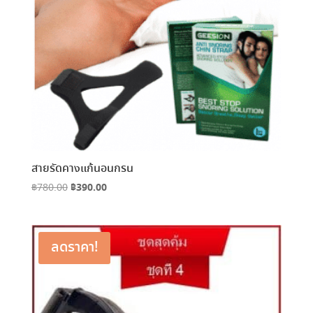
สายรัดคางแก้นอนกรน
Original
฿
390.00
Current
฿
780.00
price
price
was:
is:
฿780.00.
฿390.00.
ลดราคา!