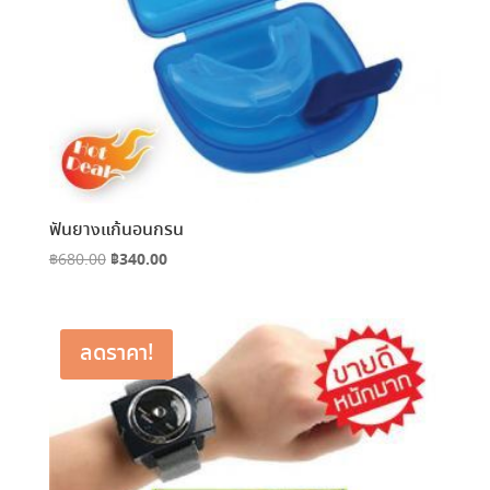
ฟันยางแก้นอนกรน
Original
฿
340.00
Current
฿
680.00
price
price
was:
is:
฿680.00.
฿340.00.
ลดราคา!