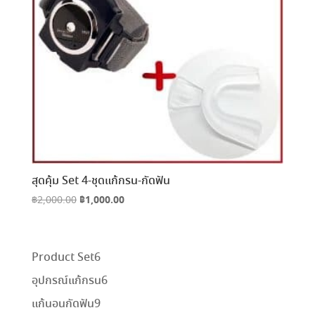
สุดคุ้ม Set 4-ชุดแก้กรน-กัดฟัน
Original
฿
1,000.00
Current
฿
2,000.00
price
price
was:
is:
฿2,000.00.
฿1,000.00.
6
Product Set
6
สินค้า
6
อุปกรณ์แก้กรน
6
สินค้า
9
แก้นอนกัดฟัน
9