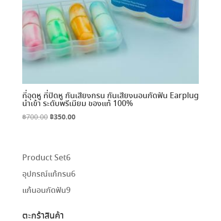
ที่อุดหู ที่ปิดหู กันเสียงกรน กันเสียงนอนกัดฟัน Earplug
นำเข้า ระดับพรีเมียม ของแท้ 100%
Original
฿
350.00
Current
฿
700.00
price
price
was:
is:
฿700.00.
฿350.00.
6
Product Set
6
สินค้า
6
อุปกรณ์แก้กรน
6
สินค้า
9
แก้นอนกัดฟัน
9
สินค้า
ตะกร้าสินค้า