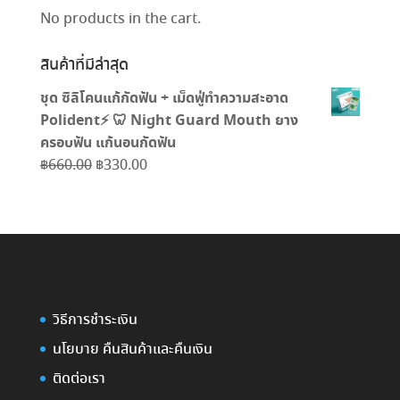
No products in the cart.
สินค้าที่มีล่าสุด
ชุด ซิลิโคนแก้กัดฟัน + เม็ดฟู่ทำความสะอาด
Polident⚡️ 🦷 Night Guard Mouth ยาง
ครอบฟัน แก้นอนกัดฟัน
Original
Current
฿
660.00
฿
330.00
price
price
was:
is:
฿660.00.
฿330.00.
วิธีการชำระเงิน
นโยบาย คืนสินค้าและคืนเงิน
ติดต่อเรา