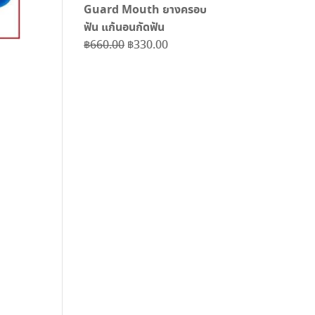
Guard Mouth ยางครอบ
ฟัน แก้นอนกัดฟัน
Original
Current
฿
660.00
฿
330.00
price
price
was:
is:
฿660.00.
฿330.00.