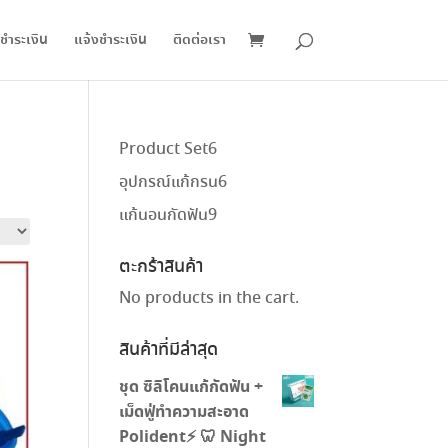
ชำระเงิน
แจ้งชำระเงิน
ติดต่อเรา
6
Product Set
6
สินค้า
6
อุปกรณ์แก้กรน
6
สินค้า
9
แก้นอนกัดฟัน
9
สินค้า
ตะกร้าสินค้า
No products in the cart.
สินค้าที่มีล่าสุด
ชุด ซิลิโคนแก้กัดฟัน +
เม็ดฟู่ทำความสะอาด
Polident⚡️ 🦷 Night