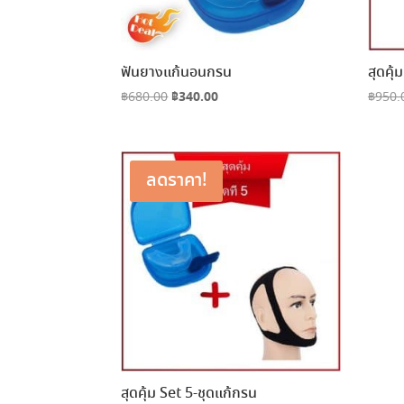
ฟันยางแก้นอนกรน
สุดคุ้
Original
฿
340.00
Current
฿
680.00
฿
950.
price
price
was:
is:
฿680.00.
฿340.00.
ลดราคา!
สุดคุ้ม Set 5-ชุดแก้กรน