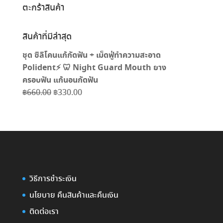
ตะกร้าสินค้า
สินค้าที่มีล่าสุด
ชุด ซิลิโคนแก้กัดฟัน + เม็ดฟู่ทำความสะอาด
Polident⚡️ 🦷 Night Guard Mouth ยาง
ครอบฟัน แก้นอนกัดฟัน
Original
Current
฿
660.00
฿
330.00
price
price
was:
is:
฿660.00.
฿330.00.
วิธีการชำระเงิน
นโยบาย คืนสินค้าและคืนเงิน
ติดต่อเรา