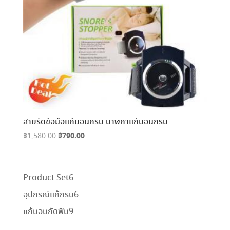
สายรัดข้อมือแก้นอนกรน นาฬิกาแก้นอนกรน
Original
฿
790.00
Current
฿
1,580.00
price
price
was:
is:
฿1,580.00.
฿790.00.
6
Product Set
6
สินค้า
6
อุปกรณ์แก้กรน
6
สินค้า
9
แก้นอนกัดฟัน
9
สินค้า