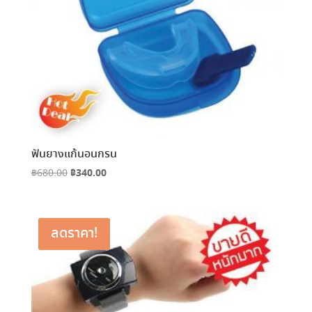
ฟันยางแก้นอนกรน
Original
฿
340.00
Current
฿
680.00
price
price
was:
is:
฿680.00.
฿340.00.
ลดราคา!