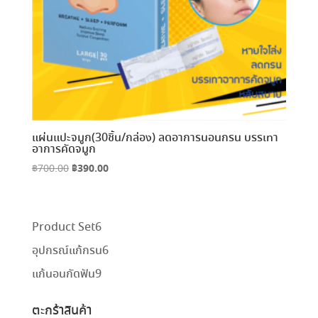
แผ่นแปะจมูก(30ชิ้น/กล่อง) ลดอาการนอนกรน บรรเทา
อาการคัดจมูก
Original
฿
390.00
Current
฿
700.00
price
price
was:
is:
฿700.00.
฿390.00.
6
Product Set
6
สินค้า
6
อุปกรณ์แก้กรน
6
สินค้า
9
แก้นอนกัดฟัน
9
สินค้า
ตะกร้าสินค้า