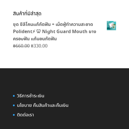
สินค้าที่มีล่าสุด
ชุด ซิลิโคนแก้กัดฟัน + เม็ดฟู่ทำความสะอาด
Polident⚡️ 🦷 Night Guard Mouth ยาง
ครอบฟัน แก้นอนกัดฟัน
Original
Current
฿
660.00
฿
330.00
price
price
was:
is:
฿660.00.
฿330.00.
วิธีการชำระเงิน
นโยบาย คืนสินค้าและคืนเงิน
ติดต่อเรา