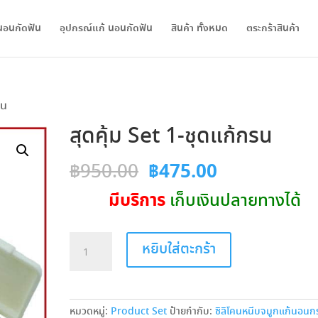
นอนกัดฟัน
อุปกรณ์แก้ นอนกัดฟัน
สินค้า ทั้งหมด
ตระกร้าสินค้า
รน
สุดคุ้ม Set 1-ชุดแก้กรน
Original
Current
฿
475.00
฿
950.00
price
price
มีบริการ
เก็บเงินปลายทางได้
was:
is:
จำนวน
หยิบใส่ตะกร้า
฿950.00.
฿475.00.
สุด
คุ้ม
Set
1-
หมวดหมู่:
Product Set
ป้ายกำกับ:
ซิลิโคนหนีบจมูกแก้นอนก