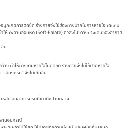
งจมูกเกิดการติดขัด ร่างกายจึงใช้ช่องทางปากในการหายใจทดแทน
ลทำให้ เพดานอ่อนหด (Soft-Palate) ตัวลงไปขวางทางเดินของอากาศ
ขึ้น
กกว้าง ทำให้ทางเดินหายใจไม่ติดขัด ร่างกายจึงไม่ใช้ปากหายใจ
 “เสียงกรน” จึงไม่เกิดขึ้น
นหลับ ลดอาการกรนที่เบาถึงปานกลาง
ช้งานอุปกรณ์
และดันเข้าไปให้สุด ให้ปลายอีกด้านนึงเหน็บกับผนังกั้นรูจมูก