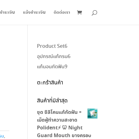
ชำระเงิน
แจ้งชำระเงิน
ติดต่อเรา
6
Product Set
6
สินค้า
6
อุปกรณ์แก้กรน
6
สินค้า
9
แก้นอนกัดฟัน
9
สินค้า
ตะกร้าสินค้า
สินค้าที่มีล่าสุด
ชุด ซิลิโคนแก้กัดฟัน +
เม็ดฟู่ทำความสะอาด
Polident⚡️ 🦷 Night
Guard Mouth ยางครอบ
รน
,