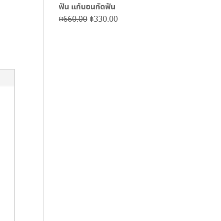
ฟัน แก้นอนกัดฟัน
Original
Current
฿
660.00
฿
330.00
price
price
was:
is:
฿660.00.
฿330.00.