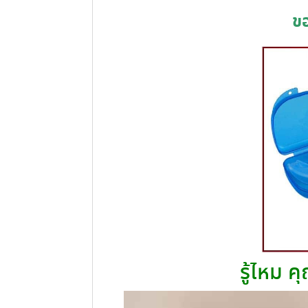
ขอ
รู้ไหม ค