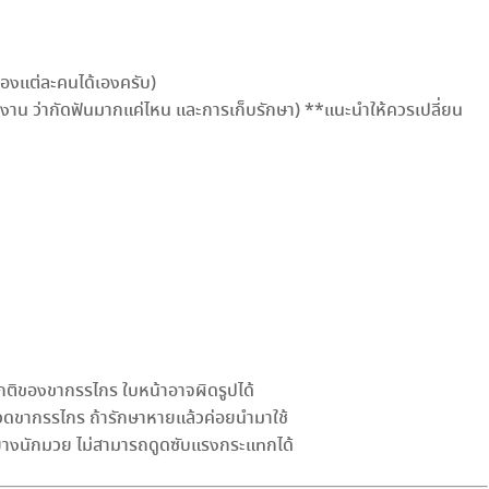
ของแต่ละคนได้เองครับ)
รใช้งาน ว่ากัดฟันมากแค่ไหน และการเก็บรักษา) **แนะนำให้ควรเปลี่ยน
ปกติของขากรรไกร ใบหน้าอาจผิดรูปได้
ปวดขากรรไกร ถ้ารักษาหายแล้วค่อยนำมาใช้
ันยางนักมวย ไม่สามารถดูดซับแรงกระแทกได้