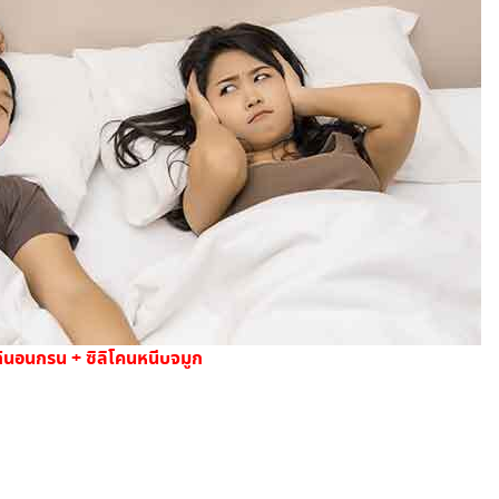
้นอนกรน + ซิลิโคนหนีบจมูก